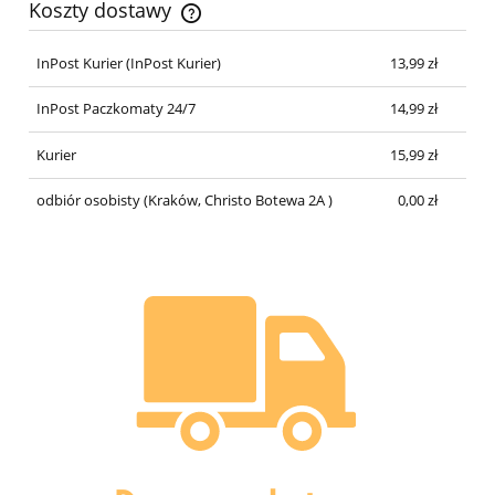
Koszty dostawy
Cena nie zawiera ewentualnych kosztów płatności
InPost Kurier
(InPost Kurier)
13,99 zł
InPost Paczkomaty 24/7
14,99 zł
Kurier
15,99 zł
odbiór osobisty
(Kraków, Christo Botewa 2A )
0,00 zł