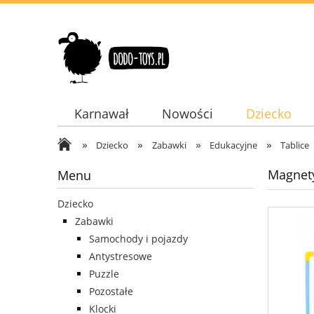
Karnawał
Nowości
Dziecko
»
»
»
»
Dodatki
Dziecko
Zabawki
Edukacyjne
Tablice
Magnety
Menu
Dziecko
Zabawki
Samochody i pojazdy
Antystresowe
Puzzle
Pozostałe
Klocki