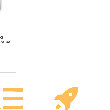
DO
ralna