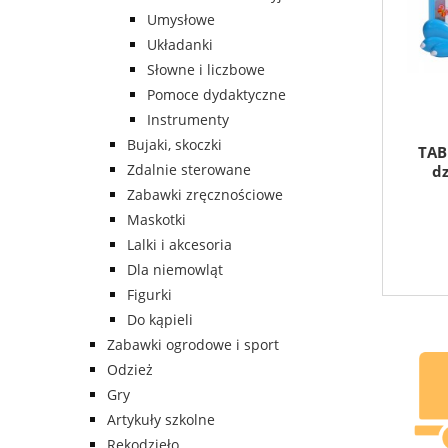
Umysłowe
Układanki
Słowne i liczbowe
Pomoce dydaktyczne
Instrumenty
Bujaki, skoczki
TAB
Zdalnie sterowane
d
Zabawki zręcznościowe
Maskotki
Lalki i akcesoria
Dla niemowląt
Figurki
Do kąpieli
Zabawki ogrodowe i sport
Odzież
Gry
Artykuły szkolne
Rękodzieło