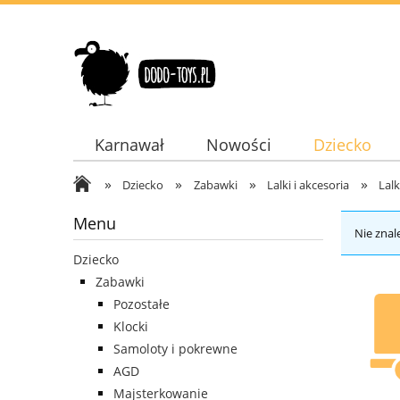
Karnawał
Nowości
Dziecko
»
»
»
»
Dodatki
Dziecko
Zabawki
Lalki i akcesoria
Lalk
Menu
Nie znal
Dziecko
Zabawki
Pozostałe
Klocki
Samoloty i pokrewne
AGD
Majsterkowanie