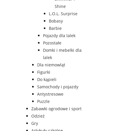
Shine
L.O.L. Surprise
Bobasy
Barbie
Pojazdy dla lalek
Pozostałe
Domki i mebelki dla
lalek
Dla niemowląt
Figurki
Do kąpieli
Samochody i pojazdy
Antystresowe
Puzzle
Zabawki ogrodowe i sport
Odzież
Gry
Artykuły szkolne