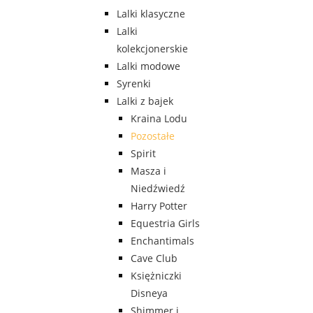
Lalki klasyczne
Lalki
kolekcjonerskie
Lalki modowe
Syrenki
Lalki z bajek
Kraina Lodu
Pozostałe
Spirit
Masza i
Niedźwiedź
Harry Potter
Equestria Girls
Enchantimals
Cave Club
Księżniczki
Disneya
Shimmer i