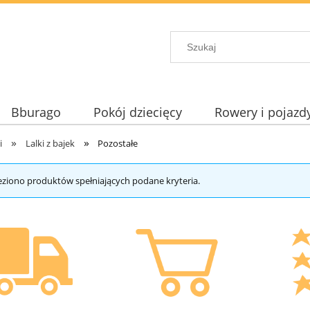
Bburago
Pokój dziecięcy
Rowery i pojazd
»
»
i
Lalki z bajek
Pozostałe
eziono produktów spełniających podane kryteria.