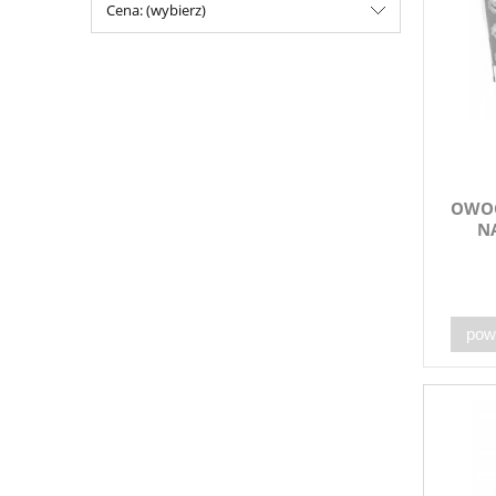
Cena: (wybierz)
OWOC
N
pow