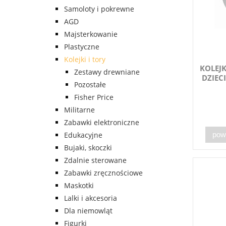
Samoloty i pokrewne
AGD
Majsterkowanie
Plastyczne
Kolejki i tory
KOLEJ
Zestawy drewniane
DZIE
Pozostałe
Fisher Price
Militarne
Zabawki elektroniczne
Edukacyjne
pow
Bujaki, skoczki
Zdalnie sterowane
Zabawki zręcznościowe
Maskotki
Lalki i akcesoria
Dla niemowląt
Figurki