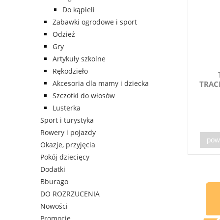
Do kąpieli
Zabawki ogrodowe i sport
Odzież
Gry
Artykuły szkolne
Rękodzieło
Akcesoria dla mamy i dziecka
TRAC
Szczotki do włosów
Lusterka
Sport i turystyka
Rowery i pojazdy
pow
Okazje, przyjęcia
Pokój dziecięcy
Dodatki
Bburago
DO ROZRZUCENIA
Nowości
Promocje