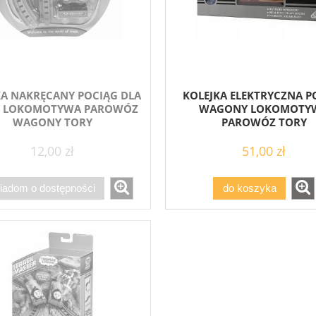
KA NAKRĘCANY POCIĄG DLA
KOLEJKA ELEKTRYCZNA P
CI LOKOMOTYWA PAROWÓZ
WAGONY LOKOMOTY
WAGONY TORY
PAROWÓZ TORY
12,00 zł
51,00 zł
iadom o dostępności
do koszyka