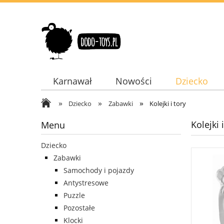
Karnawał
Nowości
Dziecko
»
»
»
Dodatki
Dziecko
Zabawki
Kolejki i tory
Kolejki 
Menu
Dziecko
Zabawki
Samochody i pojazdy
Antystresowe
Puzzle
Pozostałe
Klocki