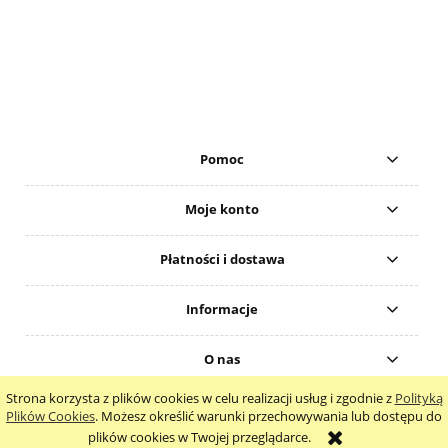
Pomoc
Moje konto
Płatności i dostawa
Informacje
O nas
Strona korzysta z plików cookies w celu realizacji usług i zgodnie z
Polityką
pokaż pełną wersję strony
Plików Cookies
. Możesz określić warunki przechowywania lub dostępu do
plików cookies w Twojej przeglądarce.
Sklep internetowy Shoper.pl