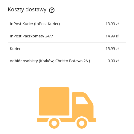
Koszty dostawy
Cena nie zawiera ewentualnych kosztów płatności
InPost Kurier
(InPost Kurier)
13,99 zł
InPost Paczkomaty 24/7
14,99 zł
Kurier
15,99 zł
odbiór osobisty
(Kraków, Christo Botewa 2A )
0,00 zł